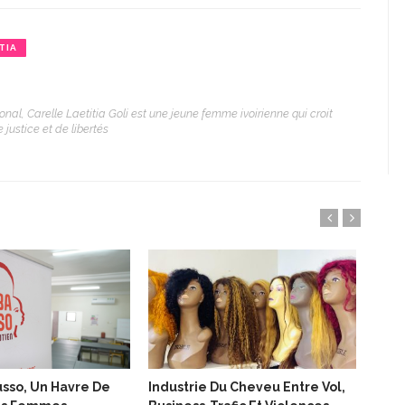
TIA
onal, Carelle Laetitia Goli est une jeune femme ivoirienne qui croit
justice et de libertés
sso, Un Havre De
Industrie Du Cheveu Entre Vol,
Le B