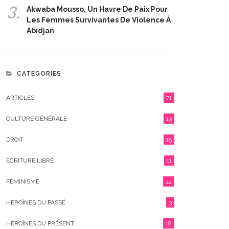
3.
Akwaba Mousso, Un Havre De Paix Pour
Les Femmes Survivantes De Violence À
Abidjan
CATEGORIES
ARTICLES
71
CULTURE GÉNÉRALE
13
DROIT
15
ECRITURE LIBRE
11
FÉMINISME
44
HÉROÏNES DU PASSÉ
3
HÉROÏNES DU PRÉSENT
18