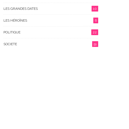
LES GRANDES DATES
10
LES HÉROÏNES
6
POLITIQUE
22
SOCIETE
51
allon D’Or Féminin À
L’assistance Judiciaire, Une