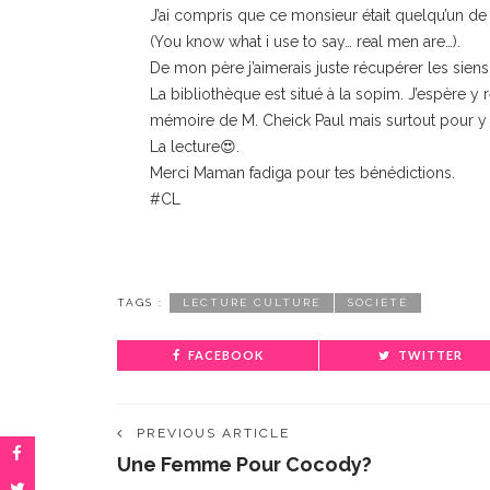
J’ai compris que ce monsieur était quelqu’un de
(You know what i use to say… real men are…).
De mon père j’aimerais juste récupérer les siens
La bibliothèque est situé à la sopim. J’espère y
mémoire de M. Cheick Paul mais surtout pour y n
La lecture😍.
Merci Maman fadiga pour tes bénédictions.
#CL
TAGS :
LECTURE CULTURE
SOCIÉTÉ
FACEBOOK
TWITTER
PREVIOUS ARTICLE
Une Femme Pour Cocody?