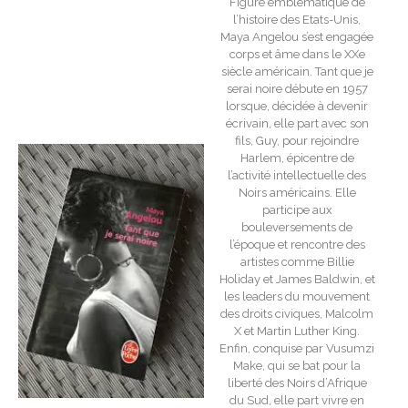
Figure emblématique de
l’histoire des Etats-Unis,
Maya Angelou s’est engagée
corps et âme dans le XXe
siècle américain. Tant que je
serai noire débute en 1957
lorsque, décidée à devenir
écrivain, elle part avec son
fils, Guy, pour rejoindre
Harlem, épicentre de
l’activité intellectuelle des
Noirs américains. Elle
participe aux
bouleversements de
l’époque et rencontre des
artistes comme Billie
Holiday et James Baldwin, et
les leaders du mouvement
des droits civiques, Malcolm
X et Martin Luther King.
Enfin, conquise par Vusumzi
Make, qui se bat pour la
liberté des Noirs d’Afrique
du Sud, elle part vivre en