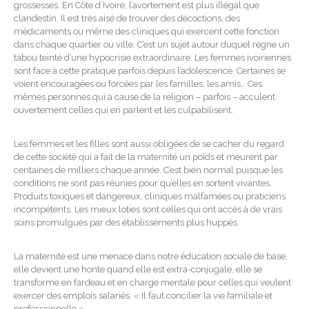
grossesses. En Côte d’Ivoire, l’avortement est plus illégal que
clandestin. Il est très aisé de trouver des décoctions, des
médicaments ou même des cliniques qui exercent cette fonction
dans chaque quartier ou ville. C’est un sujet autour duquel règne un
tabou teinté d’une hypocrisie extraordinaire. Les femmes ivoiriennes
sont face à cette pratique parfois depuis l’adolescence. Certaines se
voient encouragées ou forcées par les familles, les amis… Ces
mêmes personnes qui à cause de la religion – parfois – acculent
ouvertement celles qui en parlent et les culpabilisent.
Les femmes et les filles sont aussi obligées de se cacher du regard
de cette société qui a fait de la maternité un poids et meurent par
centaines de milliers chaque année. C’est bien normal puisque les
conditions ne sont pas réunies pour qu’elles en sortent vivantes.
Produits toxiques et dangereux, cliniques malfamées ou praticiens
incompétents. Les mieux loties sont celles qui ont accès à de vrais
soins promulgués par des établissements plus huppés.
La maternité est une menace dans notre éducation sociale de base,
elle devient une honte quand elle est extra-conjugale, elle se
transforme en fardeau et en charge mentale pour celles qui veulent
exercer des emplois salariés. « Il faut concilier la vie familiale et
professionnelle » ….