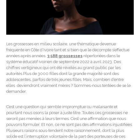
Les grossesses en milieu scolaire, une thématique devenue
fréquente en Côte d’Ivoire tant et si bien que le décompte s’effectue
années après années.
3 588 grossesses
répertoriées dans le
système éducatif ivoirien de septembre 2022 à avril 2023. Des
chiffres vertigineux qui ont été révélés au grand public par les
autorités.Plus de 3000 filles dont la grande majorité sont des
adolescentes, parfois de très jeunes filles. Mais, combien d’entre
elles deviendront vraiment mères ? Sommes-nous tentées de se le
demander.
C’est une question qui semble impromptue ou malaisante et
pourtant nous osons la poser à juste titre. Toutes ces grossesses ne
seront pas menées à leurs termes. C’est une affirmation que nous
pouvons formuler. Et non, ce ne sont pas des affirmations injustifiées.
Plusieurs raisons sous-tendent notre raisonnement, dont la plus
solide est l’interruption volontaire de la part des porteuses de ces