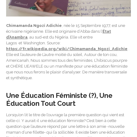
Chimamanda Ngozi Adichie
, née le 15 Septembre 1977, est une
écrivaine nigérianne. Elle est originaire d’Abba dans l’
État
d’Anambra
, au sud-est du Nigéria. Elle vit entre
Lagos et Washington. Source:
https://fr.wikipedia.org/wiki/Chimamanda_Ngozi_Adichie
.
Elle est l’auteure de L’autre moitié du soleil, Autour de ton cou,
Americanah, Nous sommes tous des feministes, L’hibiscus pourpre
et CHÈRE IJEAWELE ou un manifeste pour une éducation féministe
que nous nous ferons le plaisir d’analyser. De manière transversale
et synthétique.
Une Éducation Féministe (?), Une
Éducation Tout Court
Lorsqu’on lit le titre de l’ouvrage la première question qui vient est
celle-ci: Y aurait-il une éducation féministe? C’est bien à cette
question que l’auteure répond par une lettre à son amie -nouvelle
maman d’une fillette- qui l’a sollicitée. Il existe bien une éducation