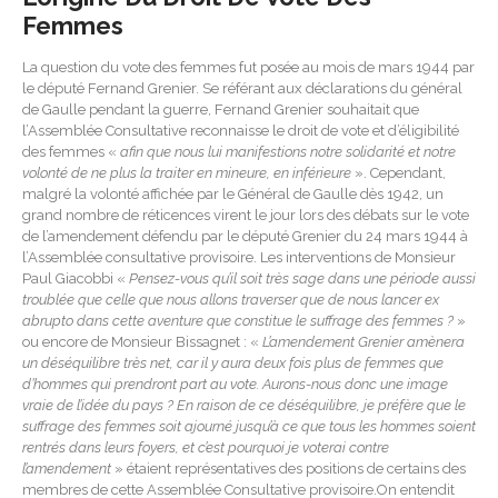
Femmes
La question du vote des femmes fut posée au mois de mars 1944 par
le député Fernand Grenier. Se référant aux déclarations du général
de Gaulle pendant la guerre, Fernand Grenier souhaitait que
l’Assemblée Consultative reconnaisse le droit de vote et d’éligibilité
des femmes «
afin que nous lui manifestions notre solidarité et notre
volonté de ne plus la traiter en mineure, en inférieure
». Cependant,
malgré la volonté affichée par le Général de Gaulle dès 1942, un
grand nombre de réticences virent le jour lors des débats sur le vote
de l’amendement défendu par le député Grenier du 24 mars 1944 à
l’Assemblée consultative provisoire. Les interventions de Monsieur
Paul Giacobbi «
Pensez-vous qu’il soit très sage dans une période aussi
troublée que celle que nous allons traverser que de nous lancer ex
abrupto dans cette aventure que constitue le suffrage des femmes ?
»
ou encore de Monsieur Bissagnet : «
L’amendement Grenier amènera
un déséquilibre très net, car il y aura deux fois plus de femmes que
d’hommes qui prendront part au vote. Aurons-nous donc une image
vraie de l’idée du pays ? En raison de ce déséquilibre, je préfère que le
suffrage des femmes soit ajourné jusqu’à ce que tous les hommes soient
rentrés dans leurs foyers, et c’est pourquoi je voterai contre
l’amendement
» étaient représentatives des positions de certains des
membres de cette Assemblée Consultative provisoire.On entendit