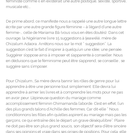
féministe comme il en existerait une autre politique, sexiste, sportive,
musicale etc…
De prime abord, ce manifeste nous a rappelé une autre longue lettre
écrite par une autre grande figure féminine – à l’égard d’une autre
femme-… celle de Mariama Bâ (vous vous en êtes doutés). Dans cet
ouvrage, la Nigérianne livre 15 suggestions à Ijeawélé, mère de
Chizalum Adaora. Arrêtons nous sur le mot ” suggestion”. La
suggestion c’est le fait d’inspirer à quelqu’un une idée; une pensée.
Suggérer s’oppose ainsi à imposer et s’apparente à conseiller. Nous
en déduisons que le féminisme peut être s’apprend, se conseille , se
suggère sans s’imposer.
Pour Chizalum…Sa mère devra bannir les rôles de genre pour lui
apprendre à être une personne tout simplement. Elle devra lui
apprendre à aimer les livres et à comprendre les mots pour ne pas
en avoir peur. L’épineuse question du mariage comme
accomplissement féminin Chimamanda l’aborde. C’est en effet, l’un
des plus grands talons d’Achille des femmes. Car dit-elle ” Nous
conditionnons les filles afin qu’elles aspirent au mariage mais pas les
garçons, ce qui entraîne dès le départ un grave déséquilibre”. Plaire
ne doit pas être son plus grand soucis, son objectif sera d’être sincère
dans ses opinions et vraie dans ses prises de positions. Pour cela, elle