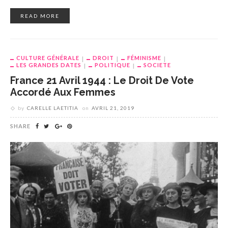
READ MORE
CULTURE GÉNÉRALE
DROIT
FÉMINISME
LES GRANDES DATES
POLITIQUE
SOCIETE
France 21 Avril 1944 : Le Droit De Vote
Accordé Aux Femmes
by
CARELLE LAETITIA
on
AVRIL 21, 2019
SHARE