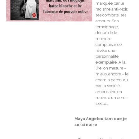
marquée par le
racisme anti-Noir,
ses combats, ses
amours. Son
témoignage,
dénué de la
moindre
complaisance,
révèle une
personnalité
exemplaire. A la
lire, on mesure –
mieux encore – le
chemin parcouru
par la société
américaine en
moins d’un demi-
siècle..
Maya Angelou tant que je
serai noire