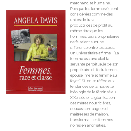
marchandise humaine.
Puisque les femmes étaient
considérées comme des
unités de travail
productrices de profit au
même titre que les
hommes, leurs propriétaires
ne faisaient aucune
différence entre les sexes.
Un universitaire affirme ; “La
femme esclave était la
servante perpétuelle de son
propriétaire et, fortuitement,
épouse, mère et femme au
foyer.” Si l’on se réfère aux
tendances de la nouvelle
idéologie de la féminité au
XIXe siècle, la glorification
des mères nourricières,
douces compagnes et
maîtresses de maison,
transformait les femmes
noires en anomalies. “