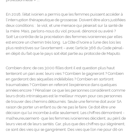
En 2018, l’état ivoirien a permis que les femmes puissent accéder à
l’interruption thérapeutique de grossesse. Doivent être alors justifiées
deux conditions : le viol, et une menace qui pèserait sur la santé de
la mère. Mais, parlons-nous du viol prouvé, dénoncé ou avéré ?
Soit! Le contrôle de la procréation des femmes ivoiriennes par elles
est encore un chemin très long. La Côte d’Ivoire a l’une des lois les
plus restrictives sur l’avortement – avec l’article 366 du Code pénal-
en dépit du fait que le pays soit état partie au protocole de Maputo.
Combien donc de ces 3000 filles dont il est question plus haut
tenteront un pari avec leurs vies ? Combien le gagneront ? Combien
en garderont des séquelles indélébiles ? Combien en sortiront
traumatisées ? Combien en referont l’expérience dans quelques
années encore ? Pénaliser ce que les personnes considèrent comme
leurs droits intrinsèques est le meilleur moyen pour ces personnes
de trouver des chemins détournés. Seule une femme doit avoir SA
raison de porter un enfant ou de ne pas le faire. Ce doit être une
décision qui lui incombe à elle seulement. Les chiffres démontrent -
malheureusement- que les femmes ivoiriennes décident, au péril de
leurs vies et de leurs santés. Car, plus que des chiffres qui s’égrènent,
ce sont des vies qui se gangrènent. Des vies que l’on nie pour dit-on