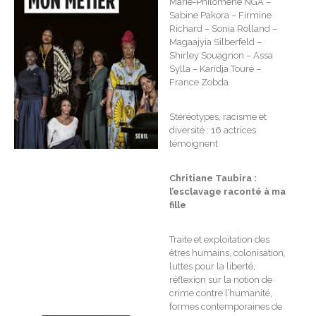
Marie-Philomène NGA –
Sabine Pakora – Firmine
Richard – Sonia Rolland –
Magaajyia Silberfeld –
Shirley Souagnon – Assa
Sylla – Karidja Touré –
France Zobda
Stéréotypes, racisme et
diversité : 16 actrices
témoignent
Chritiane Taubira :
l’esclavage raconté à ma
fille
Traite et exploitation des
êtres humains, colonisation,
luttes pour la liberté,
réflexion sur la notion de
crime contre l’humanité,
formes contemporaines de