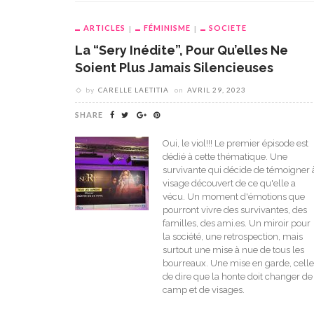
ARTICLES
FÉMINISME
SOCIETE
La “Sery Inédite”, Pour Qu’elles Ne
Soient Plus Jamais Silencieuses
by
CARELLE LAETITIA
on
AVRIL 29, 2023
SHARE
Oui, le viol!!! Le premier épisode est
dédié à cette thématique. Une
survivante qui décide de témoigner 
visage découvert de ce qu'elle a
vécu. Un moment d'émotions que
pourront vivre des survivantes, des
familles, des ami.es. Un miroir pour
la société, une retrospection, mais
surtout une mise à nue de tous les
bourreaux. Une mise en garde, celle
de dire que la honte doit changer de
camp et de visages.