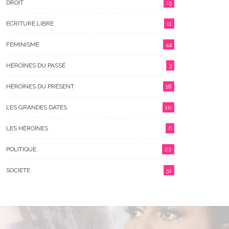
DROIT
15
ECRITURE LIBRE
11
FÉMINISME
44
HÉROÏNES DU PASSÉ
3
HÉROÏNES DU PRÉSENT
18
LES GRANDES DATES
10
LES HÉROÏNES
6
POLITIQUE
22
SOCIETE
51