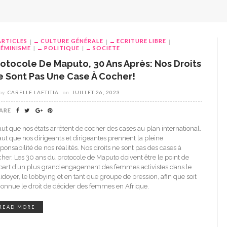
ARTICLES
CULTURE GÉNÉRALE
ECRITURE LIBRE
FÉMINISME
POLITIQUE
SOCIETE
rotocole De Maputo, 30 Ans Après: Nos Droits
e Sont Pas Une Case À Cocher!
by
CARELLE LAETITIA
on
JUILLET 26, 2023
ARE
faut que nos états arrêtent de cocher des cases au plan international.
faut que nos dirigeants et dirigeantes prennent la pleine
ponsabilité de nos réalités. Nos droits ne sont pas des cases à
cher. Les 30 ans du protocole de Maputo doivent être le point de
part d’un plus grand engagement des femmes activistes dans le
idoyer, le lobbying et en tant que groupe de pression, afin que soit
connue le droit de décider des femmes en Afrique.
READ MORE