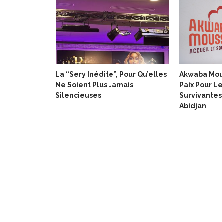
aire, Une
La “Sery Inédite”, Pour Qu’elles
Akwaba Mou
nnue Des
Ne Soient Plus Jamais
Paix Pour 
es De
Silencieuses
Survivantes
Abidjan