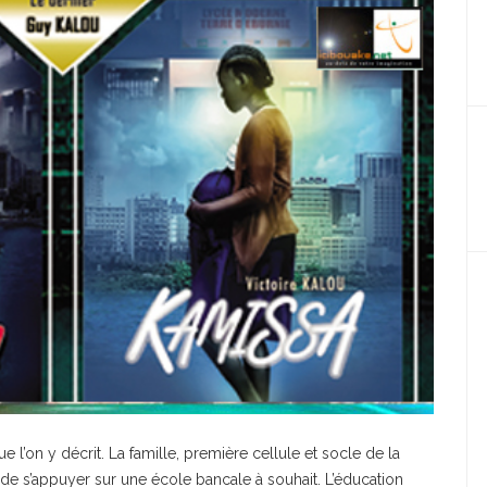
ue l’on y décrit. La famille, première cellule et socle de la
 de s’appuyer sur une école bancale à souhait. L’éducation