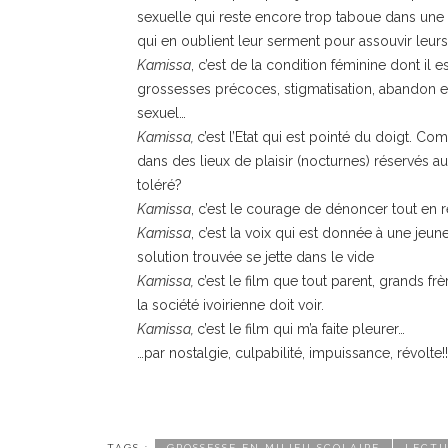
sexuelle qui reste encore trop taboue dans une 
qui en oublient leur serment pour assouvir leurs
Kamissa
, c’est de la condition féminine dont il e
grossesses précoces, stigmatisation, abandon et 
sexuel…
Kamissa,
c’est l’Etat qui est pointé du doigt. C
dans des lieux de plaisir (nocturnes) réservés a
toléré?
Kamissa
, c’est le courage de dénoncer tout en 
Kamissa
, c’est la voix qui est donnée à une je
solution trouvée se jette dans le vide
Kamissa,
c’est le film que tout parent, grands fr
la société ivoirienne doit voir.
Kamissa,
c’est le film qui m’a faite pleurer…
…par nostalgie, culpabilité, impuissance, révolte!!
TAGS :
GROSSESSE EN MILIEU SCOLAIRE
LECTU