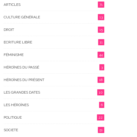
ARTICLES
71
CULTURE GÉNÉRALE
13
DROIT
15
ECRITURE LIBRE
11
allon D’Or Féminin À
L’assistance Judiciaire, Une
ers Le Temps
Arme Encore Méconnue Des
FÉMINISME
44
Femmes Survivantes De
Violence
HÉROÏNES DU PASSÉ
3
HÉROÏNES DU PRÉSENT
18
LES GRANDES DATES
10
LES HÉROÏNES
6
POLITIQUE
22
SOCIETE
51