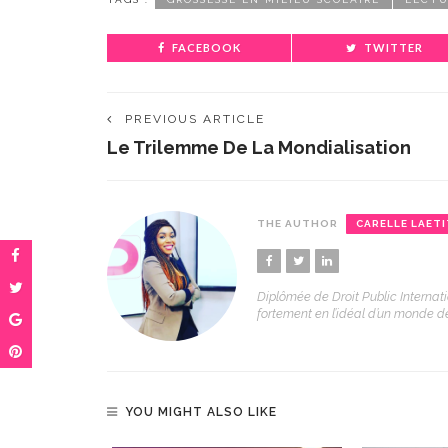
FACEBOOK
TWITTER
PREVIOUS ARTICLE
Le Trilemme De La Mondialisation
THE AUTHOR
CARELLE LAETI
Diplômée de Droit Public Internati
fortement en l’idéal d’un monde de 
YOU MIGHT ALSO LIKE