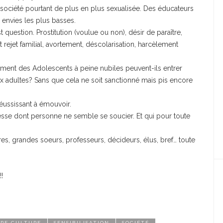
société pourtant de plus en plus sexualisée. Des éducateurs
 envies les plus basses.
st question. Prostitution (voulue ou non), désir de paraître,
rejet familial, avortement, déscolarisation, harcèlement
omment des Adolescents à peine nubiles peuvent-ils entrer
ux adultes? Sans que cela ne soit sanctionné mais pis encore
réussissant à émouvoir.
unesse dont personne ne semble se soucier. Et qui pour toute
ères, grandes soeurs, professeurs, décideurs, élus, bref… toute
!!
RE CULTURE
SENSIBILISATION
SOCIÉTÉ