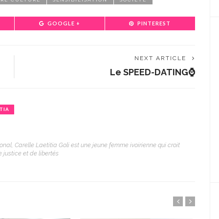
GOOGLE +
PINTEREST
NEXT ARTICLE
Le SPEED-DATING⌚
TIA
onal, Carelle Laetitia Goli est une jeune femme ivoirienne qui croit
justice et de libertés