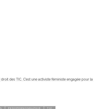
e droit des TIC. C’est une activiste féministe engagée pour la
TS
PEDOPORNOGRAPHIE
TIC