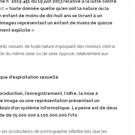
nne n° 2013-451 du 19 juin 2013 relative à la lutte contre
est
« toute donnée quelle qu’en soit la nature ou la
enfant de moins de dix-huit ans se livrant à un
 images représentant un enfant de moins de quinze
ment explicite »
nts sexuels de toute nature impliquant des mineurs c’est-à-
ulte du même sexe ou de sexe opposé, relativement aux
que d’exploitation sexuelle
production, l’enregistrement, l’offre, la mise à
d’une image ou une représentation présentant un
 biais d’un système informatique. La peine est de deux
e de 75.000.000 à 100.000.000 fcfa
tre les producteurs de pornographie infantile tels que les