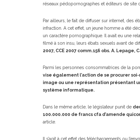
réseaux pédopornographes et éditeurs de site d
Par ailleurs, le fait de diffuser sur internet, des
infraction. A cet effet, un jeune homme a été dé
un caractère pornographique. Il avait eu une rela
filmé à son insu, leurs ébats sexuels avant de di
2007, CCE 2007 comm.156 obs. A. Lepage,
Parmi les personnes consommatrices de la porn
vise également l’action de se procurer soi-
image ou une représentation présentant un 
système informatique.
Dans le même article, le législateur punit de
deu
100.000.000 de francs cfa d’amende quic
article.
Il s’agit à cet effet des téléchargements ou l’en