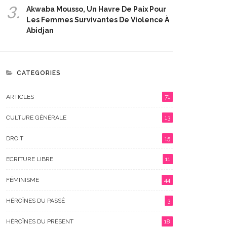
3.
Akwaba Mousso, Un Havre De Paix Pour
Les Femmes Survivantes De Violence À
Abidjan
CATEGORIES
ARTICLES
71
CULTURE GÉNÉRALE
13
DROIT
15
ECRITURE LIBRE
11
FÉMINISME
44
HÉROÏNES DU PASSÉ
3
HÉROÏNES DU PRÉSENT
18