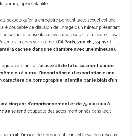
e pornographie infantile.
 ébats sexuels qu’on a enregistré pendant l’acte sexuel est une
claré coupable de diffusion de l’image d’un mineur présentant
tion sexuelle consentante avec une jeune fille mineure. Il avait
ffuser les images sur internet
(CA Paris, 20e ch., 24 avril
 Caméra cachée dans une chambre avec une mineure).
ographie infantile,
l’article 16 de la loi susmentionnée
même ou à autrui l’importation ou l’exportation d’une
caractère de pornographie infantile par le biais d’un
x à cinq ans d’emprisonnement et de 75.000.000 à
onque
se rend coupable des actes mentionnés dans ledit
voi par mail d’image de pornographie infantile via des réseaux