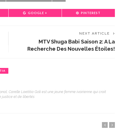
GOOGLE +
PINTEREST
NEXT ARTICLE
MTV Shuga Babi Saison 2: A La
Recherche Des Nouvelles Étoiles!
TIA
onal, Carelle Laetitia Goli est une jeune femme ivoirienne qui croit
justice et de libertés