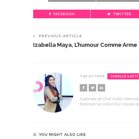
FACEBOOK
TWITTER
PREVIOUS ARTICLE
Izabella Maya, L’humour Comme Arme
THE AUTHOR
CARELLE LAETI
Diplômée de Droit Public Internati
fortement en l’idéal d’un monde de 
YOU MIGHT ALSO LIKE