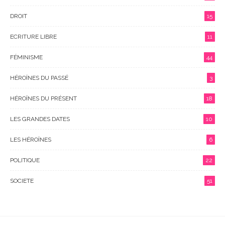
DROIT
15
ECRITURE LIBRE
11
FÉMINISME
44
HÉROÏNES DU PASSÉ
3
HÉROÏNES DU PRÉSENT
18
LES GRANDES DATES
10
LES HÉROÏNES
6
POLITIQUE
22
SOCIETE
51