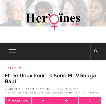
ARTICLES
Et De Deux Pour La Série MTV Shuga
Babi
ARTICLES
by
CARELLE LAETITIA
on
JANVIER 26, 2021
CIV225
JEUNESSE
MTVSHUGABABI
SAISON2
2.47K VIEWS
FACEBOOK