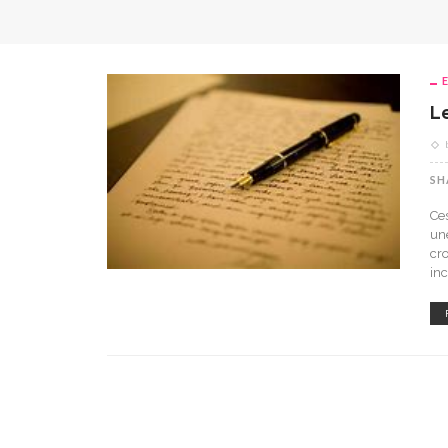
L
SH
Ce
une
cro
inc