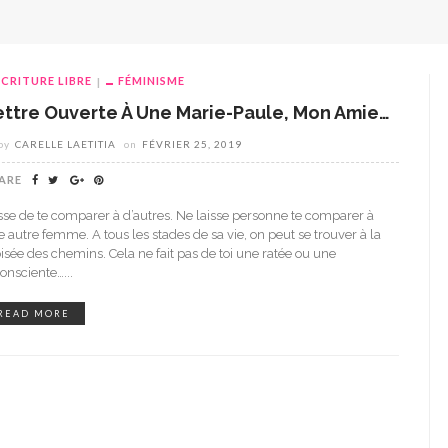
ECRITURE LIBRE
FÉMINISME
ettre Ouverte À Une Marie-Paule, Mon Amie…
by
CARELLE LAETITIA
on
FÉVRIER 25, 2019
ARE
sse de te comparer à d’autres. Ne laisse personne te comparer à
 autre femme. A tous les stades de sa vie, on peut se trouver à la
isée des chemins. Cela ne fait pas de toi une ratée ou une
onsciente…...
READ MORE